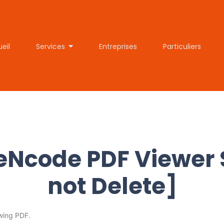
eil
Services
Entreprises
Particuliers
Ncode PDF Viewer 
not Delete]
ewing PDF.