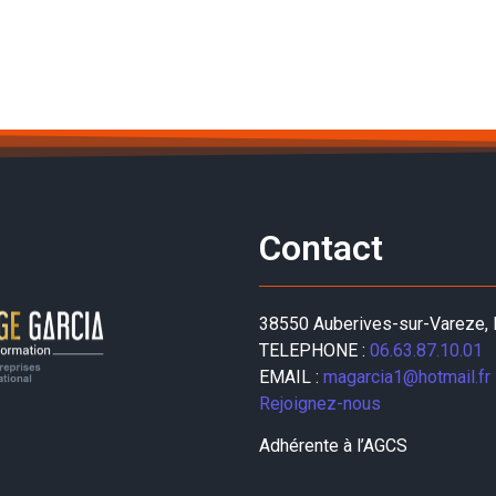
Contact
38550 Auberives-sur-Vareze, 
TELEPHONE :
06.63.87.10.01
EMAIL :
magarcia1@hotmail.fr
Rejoignez-nous
Adhérente à l’AGCS