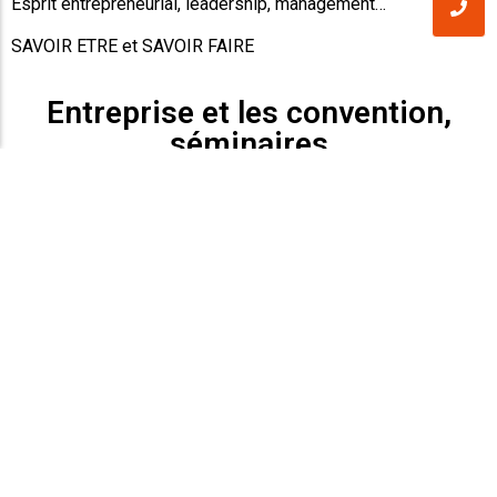
Esprit entrepreneurial, leadership, management…
SAVOIR ETRE et SAVOIR FAIRE
Entreprise et les convention,
séminaires
Comment concilier BIENVEILLANCE et PERFORMANCE?
Des ateliers, stages, conférences, formations adaptés à
VOTRE entreprise pour répondre à des besoins
d’EVOLUTION des attitudes, ADAPTER des comportements,
DECOUVRIR des techniques, outils, concepts
COMMERCIAUX, HUMAINS, PSYCHOENERGETIQUES.
PASSER de la CONNAISSANCE à la COMPETENCE, de l’ETRE
au FAIRE pour AGIR et AVOIR
Esprit entrepreneurial, leadership, management…