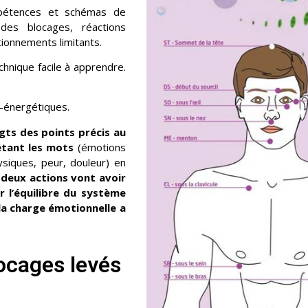
pétences et schémas de
 des blocages, réactions
tionnements limitants.
chnique facile à apprendre.
o-énergétiques.
gts des points précis au
étant les mots
(émotions
ysiques, peur, douleur) en
 deux actions vont avoir
ir l’équilibre du système
la charge émotionnelle a
ocages levés