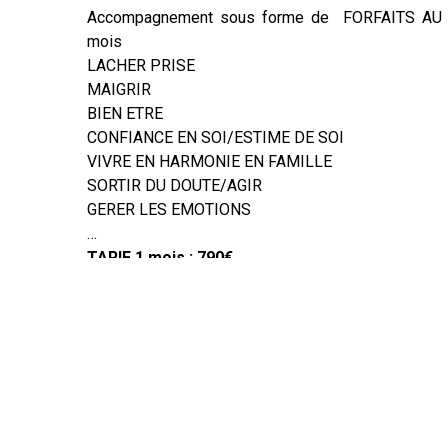
Accompagnement sous forme de FORFAITS AU 
mois
LACHER PRISE
MAIGRIR
BIEN ETRE
CONFIANCE EN SOI/ESTIME DE SOI
VIVRE EN HARMONIE EN FAMILLE
SORTIR DU DOUTE/AGIR
GERER LES EMOTIONS
…
TARIF 1 mois : 790€
TARIF 3 mois :1790€
CONTENUS des OFFRES :
des rdv en face à face, par tél ou skype, supports 
des experts tel que naturopathe, reflexologue, i
transpersonnel, Qi gong…
PROFESSIONNELS, ENTREPRISES