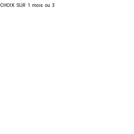
CHOIX SUR 1 mois ou 3
pdf ainsi que des rdv avec
ridologue, energeticienne