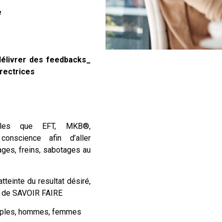
e
 délivrer des feedbacks_
rectrices
lles que EFT, MKB®,
onscience afin d’aller
ges, freins, sabotages au
teinte du resultat désiré,
ou de SAVOIR FAIRE
couples, hommes, femmes