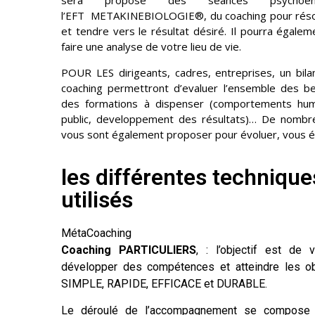
sera proposé des séances psychoé
l’EFT METAKINEBIOLOGIE®, du coaching pour réso
et tendre vers le résultat désiré. Il pourra égalem
faire une analyse de votre lieu de vie.
POUR LES dirigeants, cadres, entreprises, un bi
coaching permettront d’evaluer l’ensemble des b
des formations à dispenser (comportements hum
public, developpement des résultats)… De nombre
vous sont également proposer pour évoluer, vous é
les différentes techniques
utilisés
MétaCoaching
Coaching PARTICULIERS
, : l’objectif est de 
développer des compétences et atteindre les obj
SIMPLE, RAPIDE, EFFICACE et DURABLE.
Le déroulé de l’accompagnement se compose d