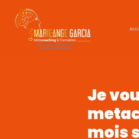
Accu
Je vou
metac
mois 