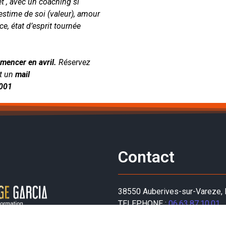
et , avec un coaching si
 estime de soi (valeur), amour
e, état d’esprit tournée
mencer en avril.
Réservez
nt un
mail
1001
Contact
38550 Auberives-sur-Vareze, 
TELEPHONE :
06.63.87.10.01
EMAIL :
magarcia1@hotmail.fr