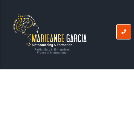
Contact
38550 Auberives-sur-Vareze, France – Isère
TELEPHONE :
06.63.87.10.01
EMAIL :
magarcia1@hotmail.fr
Rejoignez-nous
Adhérente à l’AGCS