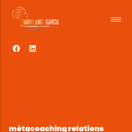
Pour qui
Comment
Tarifs
Références
métacoaching relations