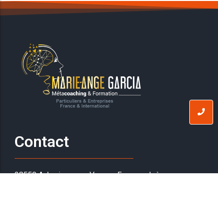
Contact
38550 Auberives-sur-Vareze, France – Isère
TELEPHONE :
06.63.87.10.01
EMAIL :
magarcia1@hotmail.fr
Rejoignez-nous